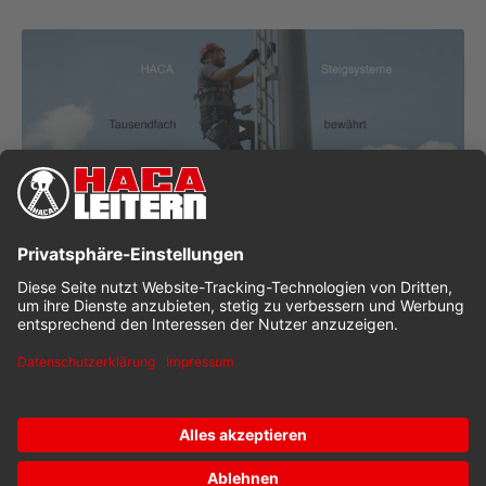
HACA - Einholmleitern
Geschätze Lesezeit: 1 Minuten
Lorem ipsum dolor sit amet, consetetur sadipscing elitr,
sed diam nonumy eirmod tempor invidunt ut labore et
dolore magna aliquyam erat, sed diam voluptua.