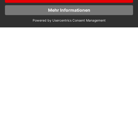
Lorenz Hasenbach GmbH u. Co. KG
Dieselstr. 12
65520 Bad Camberg
Service-Hotline
Service