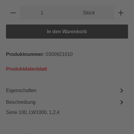
Produkt Anzahl: Gib den gewünschten Wert e
Stück
In den Warenkorb
Produktnummer:
0300921010
Produktdatenblatt
Eigenschaften
Beschreibung
Serie 100, LW1000, 1,2,4