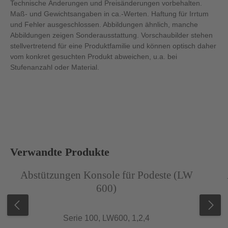
Technische Änderungen und Preisänderungen vorbehalten.
Maß- und Gewichtsangaben in ca.-Werten. Haftung für Irrtum
und Fehler ausgeschlossen. Abbildungen ähnlich, manche
Abbildungen zeigen Sonderausstattung. Vorschaubilder stehen
stellvertretend für eine Produktfamilie und können optisch daher
vom konkret gesuchten Produkt abweichen, u.a. bei
Stufenanzahl oder Material.
Produktgalerie überspringen
Verwandte Produkte
Abbildung ähnlich
Abb
Abstützungen Konsole für Podeste (LW
600)
Serie 100, LW600, 1,2,4