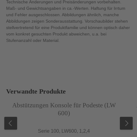
Technische Änderungen und Preisänderungen vorbehalten.
Maß- und Gewichtsangaben in ca.-Werten. Haftung für Irrtum
und Fehler ausgeschlossen. Abbildungen ähnlich, manche
Abbildungen zeigen Sonderausstattung. Vorschaubilder stehen
stellvertretend für eine Produktfamilie und können optisch daher
vom konkret gesuchten Produkt abweichen, u.a. bei
Stufenanzahl oder Material.
Produktgalerie überspringen
Verwandte Produkte
Abbildung ähnlich
Abb
Abstützungen Konsole für Podeste (LW
600)
Serie 100, LW600, 1,2,4