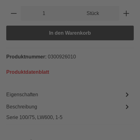
Produkt Anzahl: Gib den gewünschten Wert e
Stück
In den Warenkorb
Produktnummer:
0300926010
Produktdatenblatt
Eigenschaften
Beschreibung
Serie 100/75, LW600, 1-5